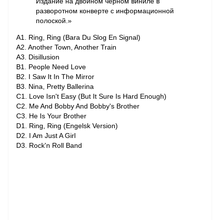
Издание на двойном черном виниле в
разворотном конверте с информационной
полоской.»
A1. Ring, Ring (Bara Du Slog En Signal)
A2. Another Town, Another Train
A3. Disillusion
B1. People Need Love
B2. I Saw It In The Mirror
B3. Nina, Pretty Ballerina
C1. Love Isn't Easy (But It Sure Is Hard Enough)
C2. Me And Bobby And Bobby's Brother
C3. He Is Your Brother
D1. Ring, Ring (Engelsk Version)
D2. I Am Just A Girl
D3. Rock'n Roll Band