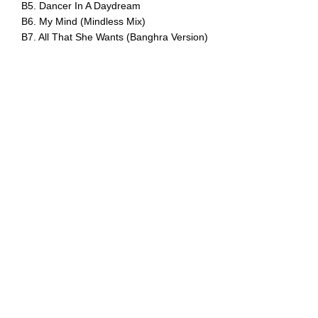
B5. Dancer In A Daydream
B6. My Mind (Mindless Mix)
B7. All That She Wants (Banghra Version)