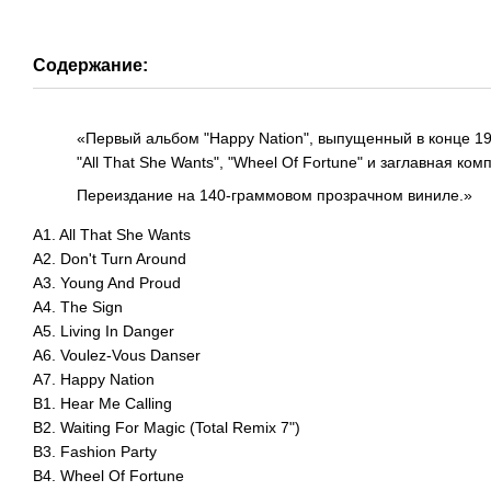
Содержание:
«Первый альбом "Happy Nation", выпущенный в конце 19
"All That She Wants", "Wheel Of Fortune" и заглавная к
Переиздание на 140-граммовом прозрачном виниле.»
A1. All That She Wants
A2. Don't Turn Around
A3. Young And Proud
A4. The Sign
A5. Living In Danger
A6. Voulez-Vous Danser
A7. Happy Nation
B1. Hear Me Calling
B2. Waiting For Magic (Total Remix 7")
B3. Fashion Party
B4. Wheel Of Fortune