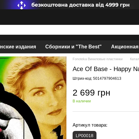
нские издания
Сборники и "The Best"
Акционная
Fonoteka Виниловые пластинки
Катал
Ace Of Base - Happy Na
Штрих-код: 5014797904613
2 699 грн
В наличии
Артикул товара:
LP00018