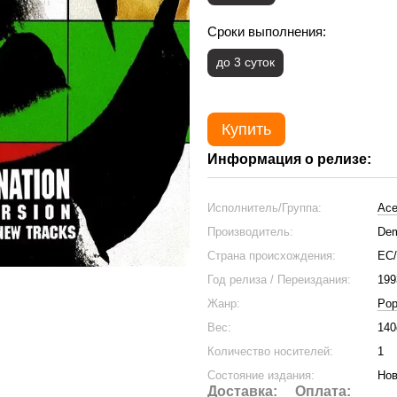
Сроки выполнения:
до 3 суток
Купить
Информация о релизе:
Исполнитель/Группа:
Ace
Производитель:
Dem
Страна происхождения:
ЕС
Год релиза / Переиздания:
199
Жанр:
Po
Вес:
140
Количество носителей:
1
Состояние издания:
Нов
Доставка:
Оплата: