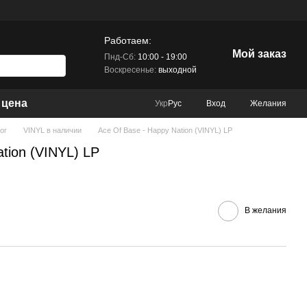
Работаем:
Мой заказ
Пнд-Сб:
10:00 - 19:00
Воскресенье:
выходной
 цена
Вход
Желания
Укр
Рус
ог
VINYL в наличии
Ace Of Base - Happy Nation (VINYL) LP
tion (VINYL) LP
В желания