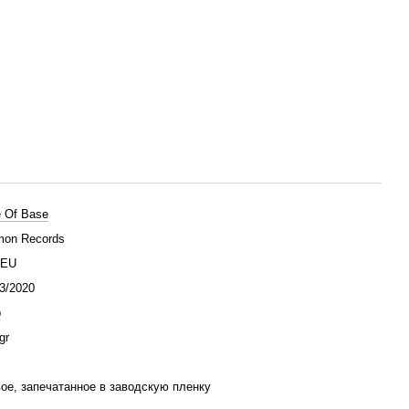
 Of Base
on Records
/EU
3/2020
p
gr
ое, запечатанное в заводскую пленку