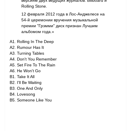
версиям двух ведущих журналов: Billboard и
Rolling Stone.
12 февраля 2012 года в Лос-Анджелесе на
54-й церемонии вручения музыкальной
премии "Грэмми" диск признан Лучшим
альбомом года.»
A1. Rolling In The Deep
A2. Rumour Has It
A3. Turning Tables
A4. Don't You Remember
A5. Set Fire To The Rain
A6. He Won't Go
B1. Take It All
B2. I'll Be Waiting
B3. One And Only
B4. Lovesong
B5. Someone Like You