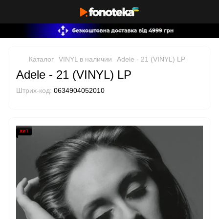
Каталог
VINYL в наличии
Adele - 21 (VINYL) LP
Adele - 21 (VINYL) LP
Штрих-код:
0634904052010
хит