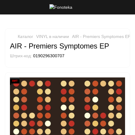
Каталог
VINYL в наличии
AIR - Premiers Symptomes EP
AIR - Premiers Symptomes EP
Штрих-код:
0190296300707
хит