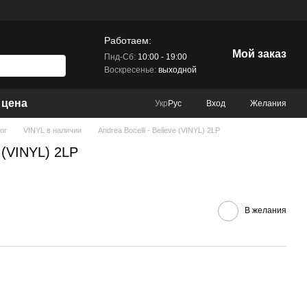
Работаем:
Мой заказ
Пнд-Сб:
10:00 - 19:00
Воскресенье:
выходной
 цена
Вход
Желания
Укр
Рус
ог
VINYL в наличии
Andrea Bocelli - Believe (VINYL) 2LP
e (VINYL) 2LP
В желания