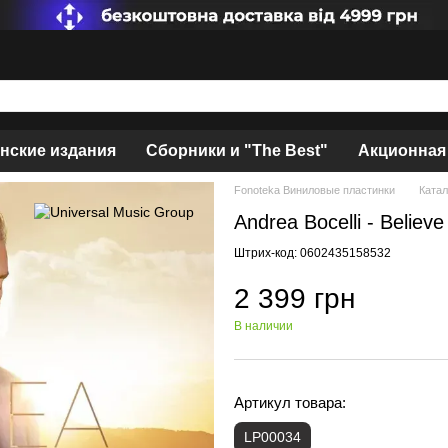
нские издания
Сборники и "The Best"
Акционная
Fonoteka Виниловые пластинки
Катал
Andrea Bocelli - Believ
Штрих-код: 0602435158532
2 399 грн
В наличии
Артикул товара:
LP00034