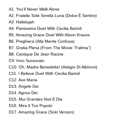
A1. You’ll Never Walk Alone
A2. Fratello Sole Sorella Luna (Dolce È Sentire)
A3. Hallelujah
A4. Pianissimo Duet With Cecilia Bartoli
B5. Amazing Grace Duet With Alison Krauss
B6. Preghiera (Alla Mente Confusa)
B7. Gratia Plena (From The Movie “Fatima”)
B8. Cantique De Jean Racine
C9. Inno Sussurato
C10. Oh, Madre Benedetta! (Adagio Di Albinoni)
C11. I Believe Duet With Cecilia Bartoli
C12. Ave Maria
D13. Angele Dei
D14. Agnus Dei
D15. Mui Grandes Noit E Dia
D16. Mira Il Tuo Popolo
D17. Amazing Grace (Solo Version)