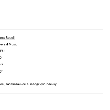
rea Bocelli
versal Music
/EU
0
ra
gr
ое, запечатанное в заводскую пленку