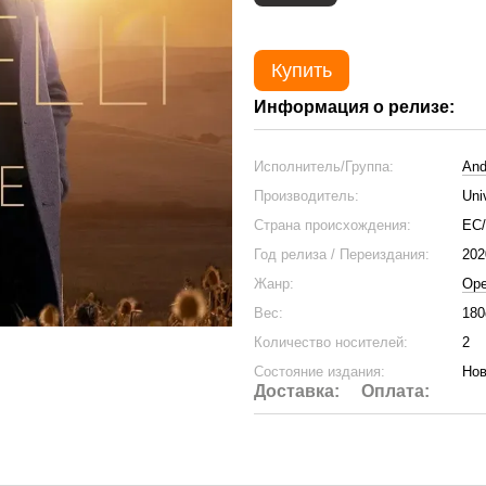
Купить
Информация о релизе:
Исполнитель/Группа:
And
Производитель:
Uni
Страна происхождения:
ЕС
Год релиза / Переиздания:
202
Жанр:
Ope
Вес:
180
Количество носителей:
2
Состояние издания:
Нов
Доставка:
Оплата: