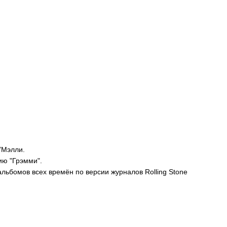
’Мэлли.
ию "Грэмми".
альбомов всех времён по версии журналов Rolling Stone