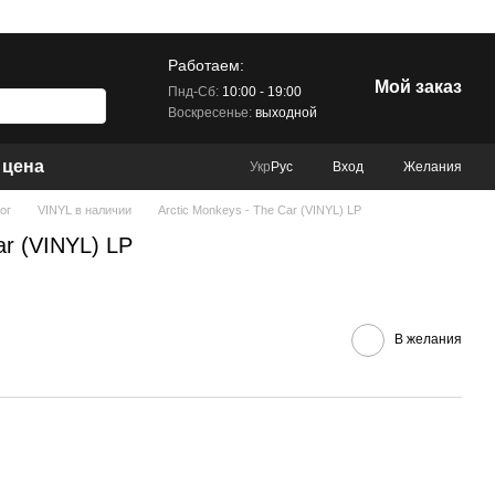
Работаем:
Мой заказ
Пнд-Сб:
10:00 - 19:00
Воскресенье:
выходной
 цена
Вход
Желания
Укр
Рус
ог
VINYL в наличии
Arctic Monkeys - The Car (VINYL) LP
ar (VINYL) LP
В желания