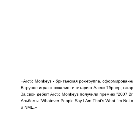
«Arctic Monkeys - британская рок-группа, сформирован
В группе играют вокалист и гитарист Алекс Тёрнер, гит
За свой дебют Arctic Monkeys получили премию "2007 Br
Альбомы "Whatever People Say I Am That's What I'm Not 
и NME.»