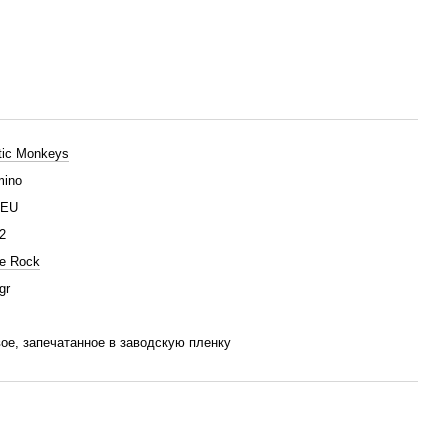
tic Monkeys
ino
/EU
2
ie Rock
gr
ое, запечатанное в заводскую пленку