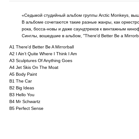
«Седьмой студийный альбом группы Arctic Monkeys, выш
В альбоме сочетаются такие разные жанры, как оркестро
рока, босса-новы и даже саундтреков к винтажным кин
Синглы, вошедшие в альбом, "There'd Better Be a Mirrorbal
A1 There'd Better Be A Mirrorball
A2 I Ain’t Quite Where I Think I Am
A3 Sculptures Of Anything Goes
A4 Jet Skis On The Moat
A5 Body Paint
B1 The Car
B2 Big Ideas
B3 Hello You
B4 Mr Schwartz
B5 Perfect Sense