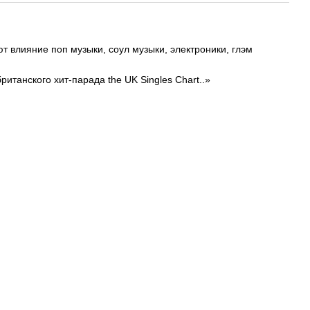
т влияние поп музыки, соул музыки, электроники, глэм
 британского хит-парада the UK Singles Chart..»