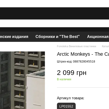
нские издания
Сборники и "The Best"
Акционная
Fonoteka Виниловые пластинки
Катал
Arctic Monkeys - The C
Штрих-код: 0887828045518
2 099 грн
В наличии
Артикул товара:
LP01552