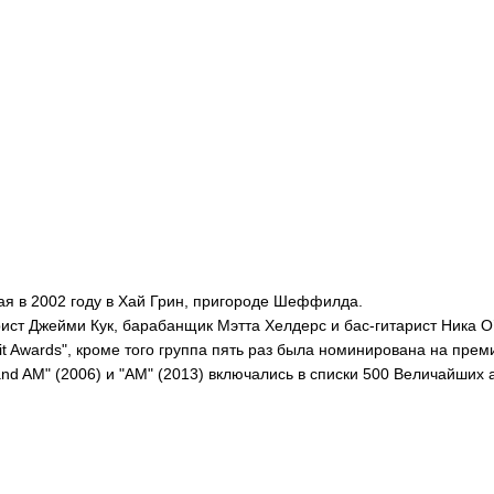
ная в 2002 году в Хай Грин, пригороде Шеффилда.
арист Джейми Кук, барабанщик Мэтта Хелдерс и бас-гитарист Ника О
it Awards", кроме того группа пять раз была номинирована на прем
and AM" (2006) и "AM" (2013) включались в списки 500 Величайших 