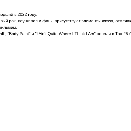
едший в 2022 году.
вый рок, лаунж поп и фанк, присутствуют элементы джаза, отмечаю
офильмам.
l", "Body Paint" и "I Ain't Quite Where I Think I Am" попали в Топ 25