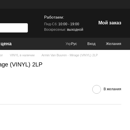
Работаем:
Мой заказ
Пнд-Сб:
10:00 - 19:00
Воскресенье:
выходной
 цена
Вход
Желания
Укр
Рус
ог
VINYL в наличии
Armin Van Buuren - Mirage (VINYL) 2LP
rage (VINYL) 2LP
В желания