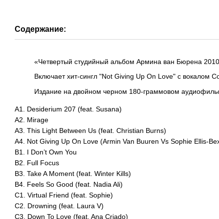
Содержание:
«Четвертый студийный альбом Армина ван Бюрена 2010
Включает хит-сингл "Not Giving Up On Love" с вокалом 
Издание на двойном черном 180-граммовом аудиофиль
A1. Desiderium 207 (feat. Susana)
A2. Mirage
A3. This Light Between Us (feat. Christian Burns)
A4. Not Giving Up On Love (Armin Van Buuren Vs Sophie Ellis-Bex
B1. I Don’t Own You
B2. Full Focus
B3. Take A Moment (feat. Winter Kills)
B4. Feels So Good (feat. Nadia Ali)
C1. Virtual Friend (feat. Sophie)
C2. Drowning (feat. Laura V)
C3. Down To Love (feat. Ana Criado)