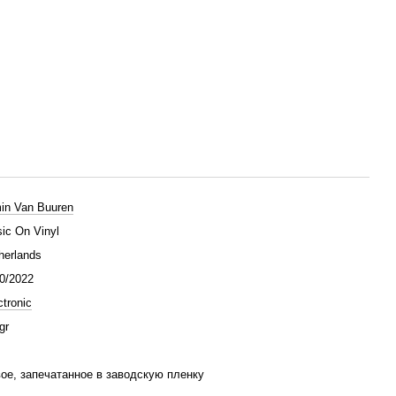
in Van Buuren
ic On Vinyl
herlands
0/2022
ctronic
gr
ое, запечатанное в заводскую пленку