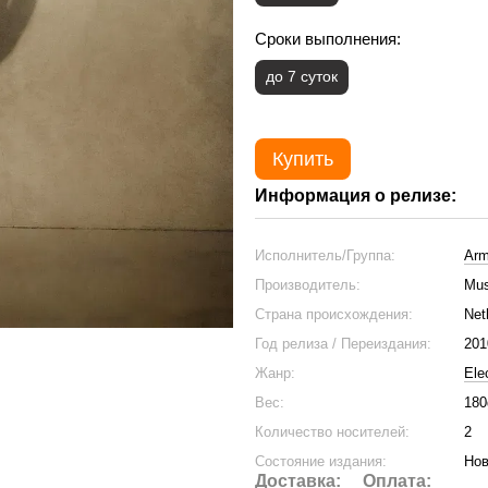
Сроки выполнения:
до 7 суток
Купить
Информация о релизе:
Исполнитель/Группа:
Arm
Производитель:
Mus
Страна происхождения:
Net
Год релиза / Переиздания:
201
Жанр:
Ele
Вес:
180
Количество носителей:
2
Состояние издания:
Нов
Доставка:
Оплата: