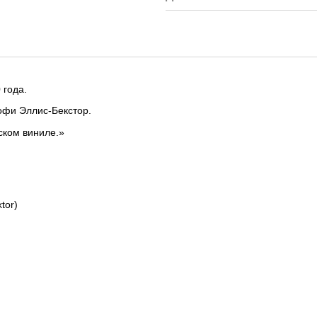
 года.
Софи Эллис-Бекстор.
ском виниле.»
tor)