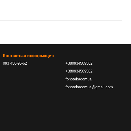
Контактная информация
093 450-95-62
+380934509562
+380934509562
fonotekacomua
fonotekacomua@gmail.com