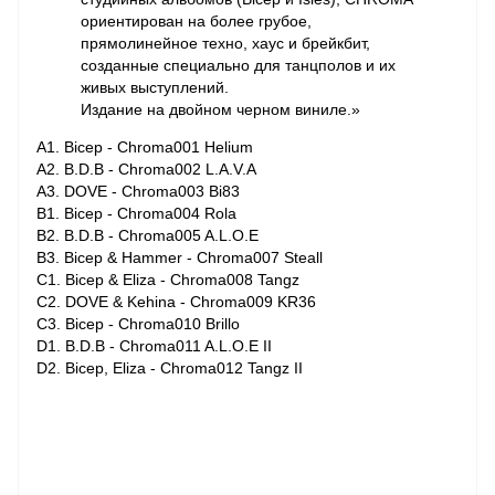
ориентирован на более грубое,
прямолинейное техно, хаус и брейкбит,
созданные специально для танцполов и их
живых выступлений.
Издание на двойном черном виниле.»
A1. Bicep - Chroma001 Helium
A2. B.D.B - Chroma002 L.A.V.A
A3. DOVE - Chroma003 Bi83
B1. Bicep - Chroma004 Rola
B2. B.D.B - Chroma005 A.L.O.E
B3. Bicep & Hammer - Chroma007 Steall
C1. Bicep & Eliza - Chroma008 Tangz
C2. DOVE & Kehina - Chroma009 KR36
C3. Bicep - Chroma010 Brillo
D1. B.D.B - Chroma011 A.L.O.E II
D2. Bicep, Eliza - Chroma012 Tangz II