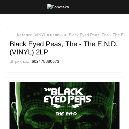
Каталог
VINYL в наличии
Black Eyed Peas, The - The E.N
Black Eyed Peas, The - The E.N.D.
(VINYL) 2LP
Штрих-код:
602475380573