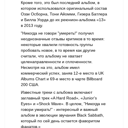
Кроме того, это был последний альбом, в
котором использовался оригинальный состав
Оззи Осборна, Тони Айомми, Гизера Батлера
и Билла Уорда до их реюнион-альбома «13»
в 2013 году.
"Никогда не говори "умереть!" получил
неоднозначные отзывы критиков в то время:
некоторые хвалили готовность группы
пробовать новое, в то время как другие
считали, что альбому не хватает
целенаправленности и сплоченности.
Несмотря на это, альбом имел
коммерческий успех, заняв 12-е место в UK
Albums Chart и 69-е место в чарте Billboard
200 США.
Известные треки с альбома включают
заглавный трек «A Hard Road», «Junior's
Eyes» и «Shock Wave». В целом, "Никогда не
говори умирать!" - интересный и важный
альбом в эволюции звучания Black Sabbath,
который по сей день остается фаворитом
фанатов.»