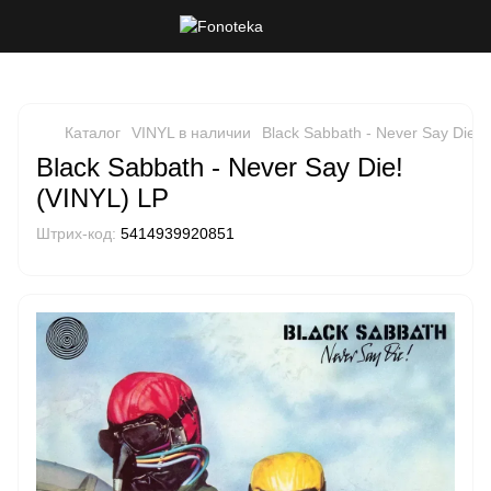
Каталог
VINYL в наличии
Black Sabbath - Never Say Die! 
Black Sabbath - Never Say Die!
(VINYL) LP
Штрих-код:
5414939920851