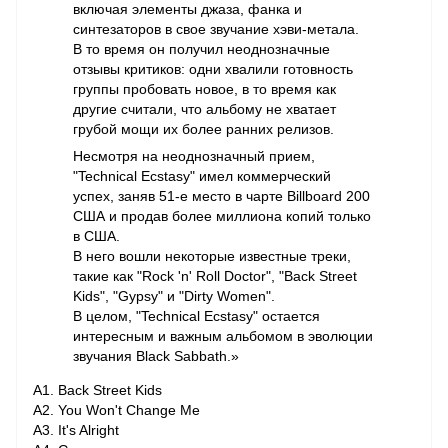
включая элементы джаза, фанка и
синтезаторов в свое звучание хэви-метала.
В то время он получил неоднозначные
отзывы критиков: одни хвалили готовность
группы пробовать новое, в то время как
другие считали, что альбому не хватает
грубой мощи их более ранних релизов.
Несмотря на неоднозначный прием,
"Technical Ecstasy" имел коммерческий
успех, заняв 51-е место в чарте Billboard 200
США и продав более миллиона копий только
в США.
В него вошли некоторые известные треки,
такие как "Rock 'n' Roll Doctor", "Back Street
Kids", "Gypsy" и "Dirty Women".
В целом, "Technical Ecstasy" остается
интересным и важным альбомом в эволюции
звучания Black Sabbath.»
A1. Back Street Kids
A2. You Won't Change Me
A3. It's Alright