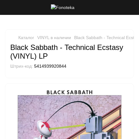
Каталог
VINYL в наличии
Black Sabbath - Technical Ecsta
Black Sabbath - Technical Ecstasy
(VINYL) LP
Штрих-код:
5414939920844