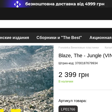
нские издания
Сборники и "The Best"
Акционная
Fonoteka Виниловые пластинки
Катал
Blaze, The - Jungle (VI
Штрих-код: 3700187679934
2 399 грн
В наличии
Артикул товара:
LP01766