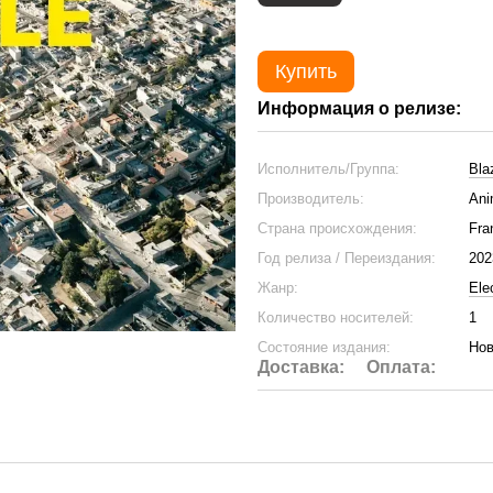
Купить
Информация о релизе:
Исполнитель/Группа:
Bla
Производитель:
Ani
Страна происхождения:
Fra
Год релиза / Переиздания:
202
Жанр:
Ele
Количество носителей:
1
Состояние издания:
Нов
Доставка:
Оплата: