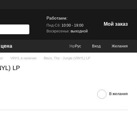
Работаем:
Мой заказ
Пнд-Сб:
10:00 - 19:00
Воскресенье:
выходной
 цена
Вход
Желания
Укр
Рус
ог
VINYL в наличии
Blaze, The - Jungle (VINYL) LP
NYL) LP
В желания