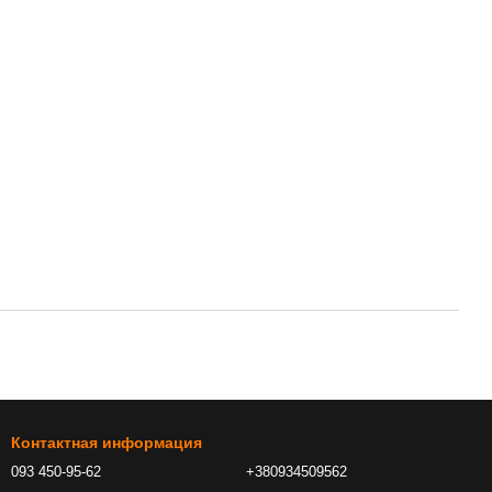
Контактная информация
093 450-95-62
+380934509562