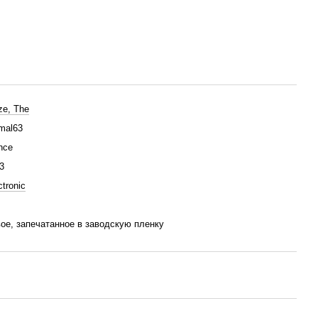
ze, The
mal63
nce
3
ctronic
ое, запечатанное в заводскую пленку