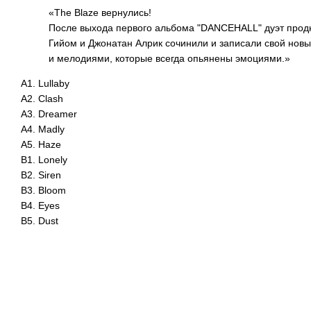
«The Blaze вернулись!
После выхода первого альбома "DANCEHALL" дуэт прод
Гийом и Джонатан Алрик сочинили и записали свой новы
и мелодиями, которые всегда опьянены эмоциями.»
A1. Lullaby
A2. Clash
A3. Dreamer
A4. Madly
A5. Haze
B1. Lonely
B2. Siren
B3. Bloom
B4. Eyes
B5. Dust