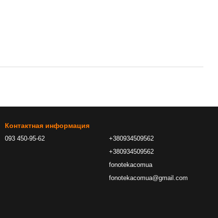
Контактная информация
093 450-95-62
+380934509562
+380934509562
fonotekacomua
fonotekacomua@gmail.com