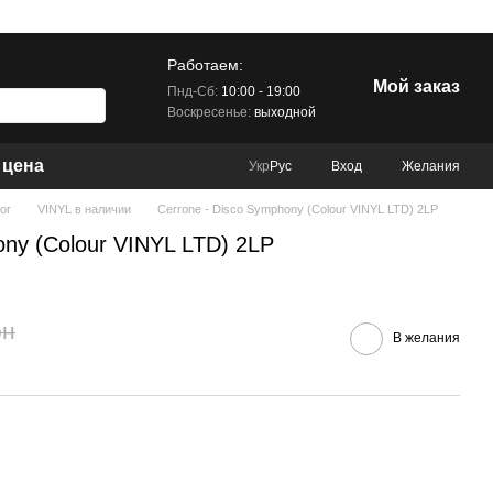
Работаем:
Мой заказ
Пнд-Сб:
10:00 - 19:00
Воскресенье:
выходной
 цена
Вход
Желания
Укр
Рус
ог
VINYL в наличии
Cerrone - Disco Symphony (Colour VINYL LTD) 2LP
ony (Colour VINYL LTD) 2LP
рн
В желания