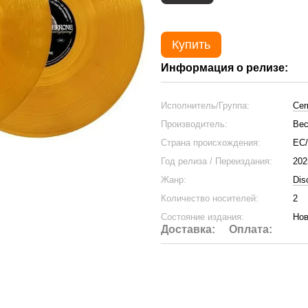
Купить
Информация о релизе:
Исполнитель/Группа:
Cer
Производитель:
Bec
Страна происхождения:
ЕС
Год релиза / Переиздания:
202
Жанр:
Dis
Количество носителей:
2
Состояние издания:
Нов
Доставка:
Оплата: