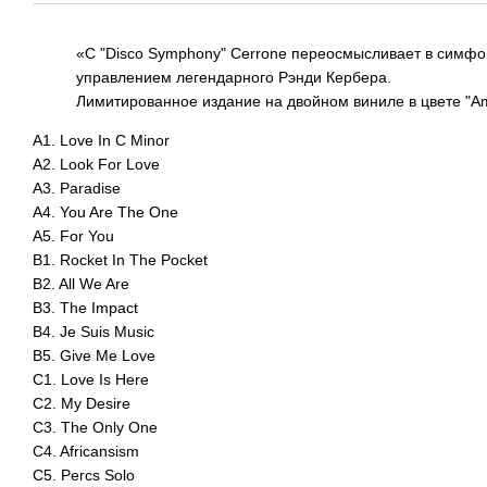
«С "Disco Symphony" Cerrone переосмысливает в симфо
управлением легендарного Рэнди Кербера.
Лимитированное издание на двойном виниле в цвете "Amb
A1. Love In C Minor
A2. Look For Love
A3. Paradise
A4. You Are The One
A5. For You
B1. Rocket In The Pocket
B2. All We Are
B3. The Impact
B4. Je Suis Music
B5. Give Me Love
C1. Love Is Here
C2. My Desire
C3. The Only One
C4. Africansism
C5. Percs Solo