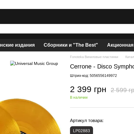
нские издания
Сборники и "The Best"
Акционная
Fonoteka Виниловые пластинки
Катал
Cerrone - Disco Symph
Штрих-код: 5056556149972
2 399 грн
2 599 г
В наличии
Артикул товара:
LP02883