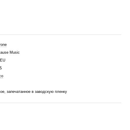
rone
ause Music
/EU
5
co
ое, запечатанное в заводскую пленку