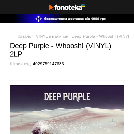
Каталог
VINYL в наличии
Deep Purple - Whoosh! (VINYL)
Deep Purple - Whoosh! (VINYL)
2LP
Штрих-код:
4029759147633