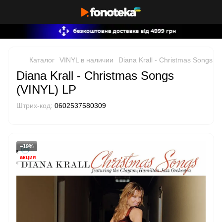
Каталог
VINYL в наличии
Diana Krall - Christmas Songs (
Diana Krall - Christmas Songs
(VINYL) LP
Штрих-код:
0602537580309
−19%
акция