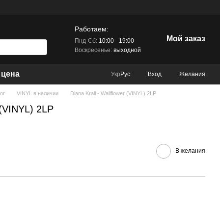
Работаем:
Мой заказ
Пнд-Сб:
10:00 - 19:00
Воскресенье:
выходной
 цена
Вход
Желания
Укр
Рус
ог
VINYL в наличии
Diana Krall - Wallflower (VINYL) 2LP
r (VINYL) 2LP
В желания