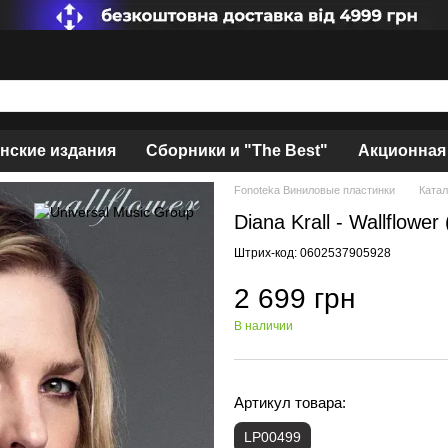
нские издания
Сборники и "The Best"
Акционная
Fonoteka Виниловые пластинки
Катал
Diana Krall - Wallflowe
Штрих-код: 0602537905928
2 699 грн
В наличии
Артикул товара:
LP00499