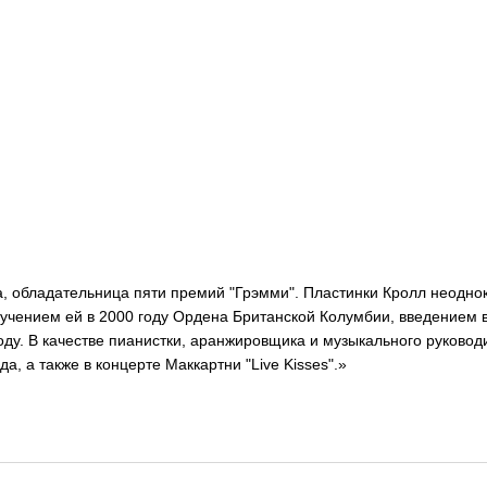
а, обладательница пяти премий "Грэмми". Пластинки Кролл неоднок
ручением ей в 2000 году Ордена Британской Колумбии, введением в
у. В качестве пианистки, аранжировщика и музыкального руководи
а, а также в концерте Маккартни "Live Kisses".»