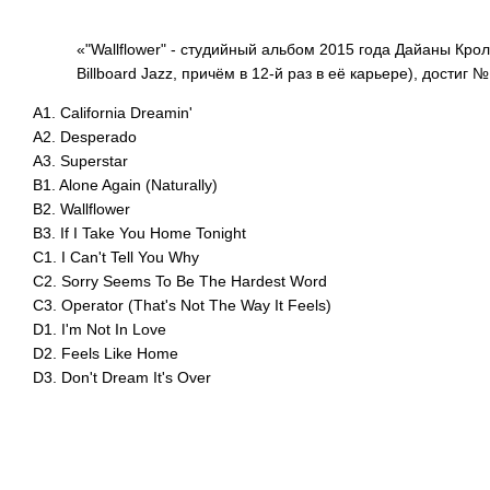
«"Wallflower" - студийный альбом 2015 года Дайаны Кр
Billboard Jazz, причём в 12-й раз в её карьере), достиг №
A1. California Dreamin'
A2. Desperado
A3. Superstar
B1. Alone Again (Naturally)
B2. Wallflower
B3. If I Take You Home Tonight
C1. I Can't Tell You Why
C2. Sorry Seems To Be The Hardest Word
C3. Operator (That's Not The Way It Feels)
D1. I'm Not In Love
D2. Feels Like Home
D3. Don't Dream It's Over