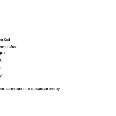
na Krall
versal Music
/EU
5
z
gr
ое, запечатанное в заводскую пленку