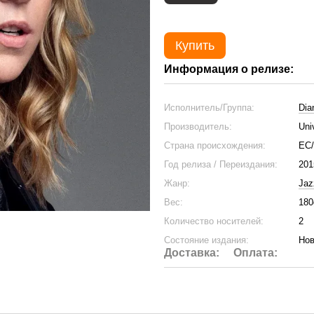
Купить
Информация о релизе:
Исполнитель/Группа:
Dia
Производитель:
Uni
Страна происхождения:
ЕС
Год релиза / Переиздания:
201
Жанр:
Jaz
Вес:
180
Количество носителей:
2
Состояние издания:
Нов
Доставка:
Оплата: