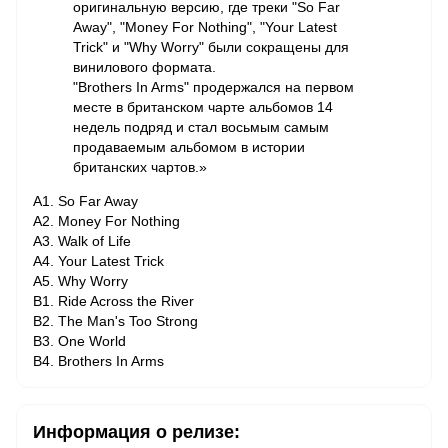
оригинальную версию, где треки "So Far
Away", "Money For Nothing", "Your Latest
Trick" и "Why Worry" были сокращены для
винилового формата.
"Brothers In Arms" продержался на первом
месте в британском чарте альбомов 14
недель подряд и стал восьмым самым
продаваемым альбомом в истории
британских чартов.»
A1. So Far Away
A2. Money For Nothing
A3. Walk of Life
A4. Your Latest Trick
A5. Why Worry
B1. Ride Across the River
B2. The Man's Too Strong
B3. One World
B4. Brothers In Arms
Информация о релизе: