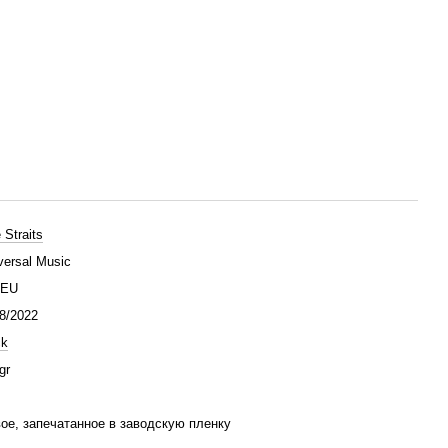
 Straits
versal Music
/EU
8/2022
ck
gr
ое, запечатанное в заводскую пленку