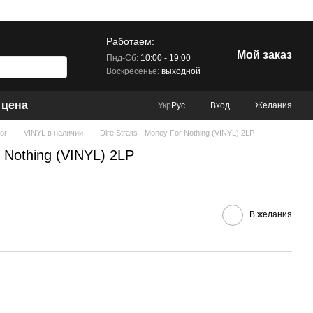
Работаем:
Мой заказ
Пнд-Сб:
10:00 - 19:00
Воскресенье:
выходной
 цена
Вход
Желания
Укр
Рус
ог
VINYL в наличии
Dire Straits - Money For Nothing (VINYL) 2LP
r Nothing (VINYL) 2LP
В желания