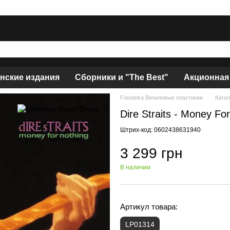
нские издания
Сборники и "The Best"
Акционная
Fonoteka Виниловые пластинки
Катал
Dire Straits - Money Fo
Штрих-код: 0602438631940
3 299 грн
В наличии
Артикул товара:
LP01314