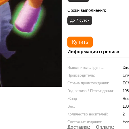
Сроки выполнения:
до 7 суток
Купить
Информация о релизе:
Исполнитель/Группа:
Dire
Производитель:
Uni
Страна происхождения:
ЕС
Год релиза / Переиздания:
198
Жанр:
Ro
Вес:
180
Количество носителей:
2
Состояние издания:
Нов
Доставка:
Оплата: