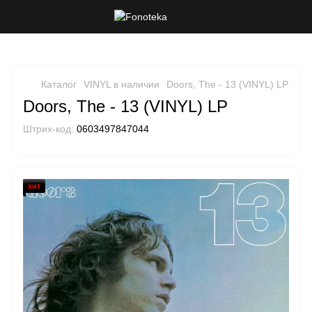
Каталог
VINYL в наличии
Doors, The - 13 (VINYL) LP
Doors, The - 13 (VINYL) LP
Штрих-код:
0603497847044
хит