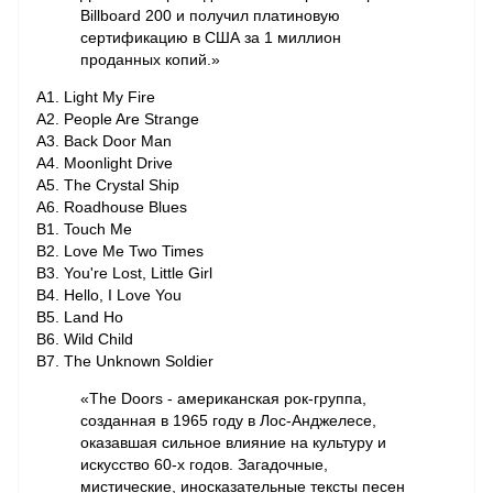
Billboard 200 и получил платиновую
сертификацию в США за 1 миллион
проданных копий.»
A1. Light My Fire
A2. People Are Strange
A3. Back Door Man
A4. Moonlight Drive
A5. The Crystal Ship
A6. Roadhouse Blues
B1. Touch Me
B2. Love Me Two Times
B3. You're Lost, Little Girl
B4. Hello, I Love You
B5. Land Ho
B6. Wild Child
B7. The Unknown Soldier
«The Doors - американская рок-группа,
созданная в 1965 году в Лос-Анджелесе,
оказавшая сильное влияние на культуру и
искусство 60-х годов. Загадочные,
мистические, иносказательные тексты песен