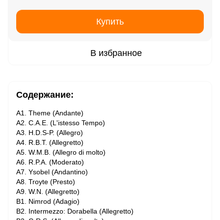
Купить
В избранное
Содержание:
A1. Theme (Andante)
A2. C.A.E. (L'istesso Tempo)
A3. H.D.S-P. (Allegro)
A4. R.B.T. (Allegretto)
A5. W.M.B. (Allegro di molto)
A6. R.P.A. (Moderato)
A7. Ysobel (Andantino)
A8. Troyte (Presto)
A9. W.N. (Allegretto)
B1. Nimrod (Adagio)
B2. Intermezzo: Dorabella (Allegretto)