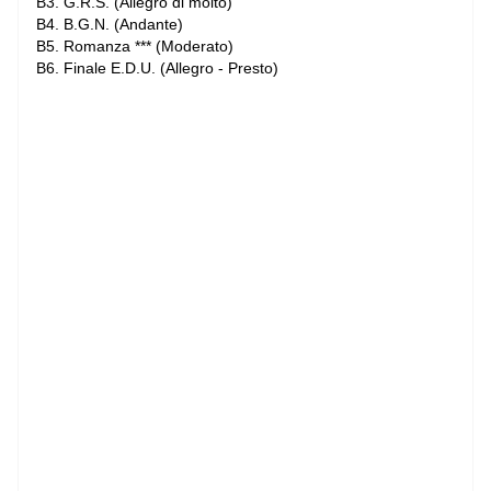
B3. G.R.S. (Allegro di molto)
B4. B.G.N. (Andante)
B5. Romanza *** (Moderato)
B6. Finale E.D.U. (Allegro - Presto)