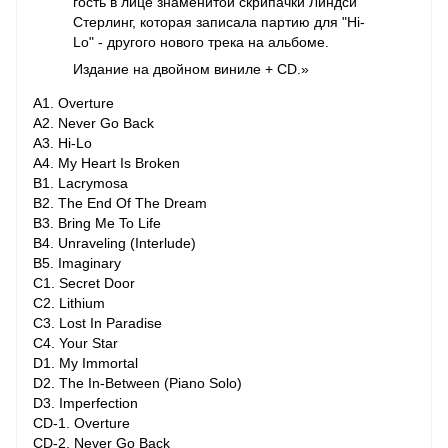
гость в лице знаменитой скрипачки Линдси
Стерлинг, которая записала партию для "Hi-
Lo" - другого нового трека на альбоме.
Издание на двойном виниле + CD.»
A1. Overture
A2. Never Go Back
A3. Hi-Lo
A4. My Heart Is Broken
B1. Lacrymosa
B2. The End Of The Dream
B3. Bring Me To Life
B4. Unraveling (Interlude)
B5. Imaginary
C1. Secret Door
C2. Lithium
C3. Lost In Paradise
C4. Your Star
D1. My Immortal
D2. The In-Between (Piano Solo)
D3. Imperfection
CD-1. Overture
CD-2. Never Go Back