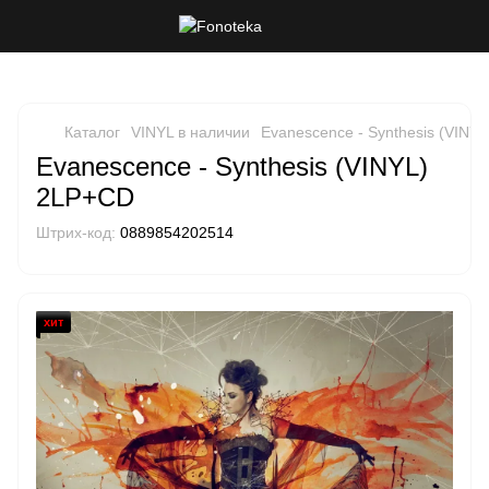
Каталог
VINYL в наличии
Evanescence - Synthesis (VINY
Evanescence - Synthesis (VINYL)
2LP+CD
Штрих-код:
0889854202514
хит