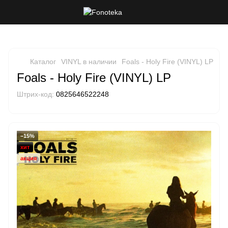
Каталог
VINYL в наличии
Foals - Holy Fire (VINYL) LP
Foals - Holy Fire (VINYL) LP
Штрих-код:
0825646522248
−15%
хит
акция