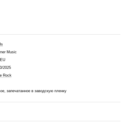
ls
ner Music
/EU
0/2025
ie Rock
ое, запечатанное в заводскую пленку