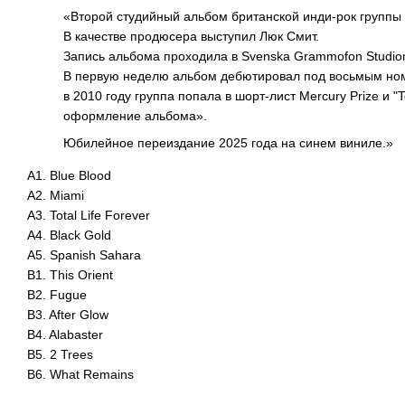
«Второй студийный альбом британской инди-рок группы 
В качестве продюсера выступил Люк Смит.
Запись альбома проходила в Svenska Grammofon Studion
В первую неделю альбом дебютировал под восьмым ном
в 2010 году группа попала в шорт-лист Mercury Prize и 
оформление альбома».
Юбилейное переиздание 2025 года на синем виниле.»
A1. Blue Blood
A2. Miami
A3. Total Life Forever
A4. Black Gold
A5. Spanish Sahara
B1. This Orient
B2. Fugue
B3. After Glow
B4. Alabaster
B5. 2 Trees
B6. What Remains