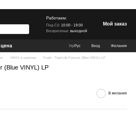
Работаем:
Мой заказ
Пнд-Сб:
10:00 - 19:00
Воскресенье:
выходной
 цена
Вход
Желания
Укр
Рус
ог
VINYL в наличии
Foals - Total Life Forever (Blue VINYL) LP
er (Blue VINYL) LP
В желания