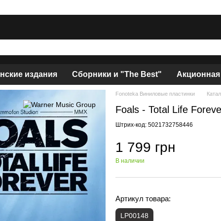
нские издания
Сборники и "The Best"
Акционная
Fonoteka Виниловые пластинки
Катал
Foals - Total Life Forev
Штрих-код: 5021732758446
1 799 грн
В наличии
Артикул товара:
LP00148