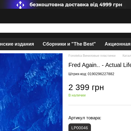
нские издания
Сборники и "The Best"
Акционная
Fonoteka Виниловые пластинки
Катал
Fred Again.. - Actual Li
Штрих-код: 0190296227882
2 399 грн
В наличии
Артикул товара:
LP00046