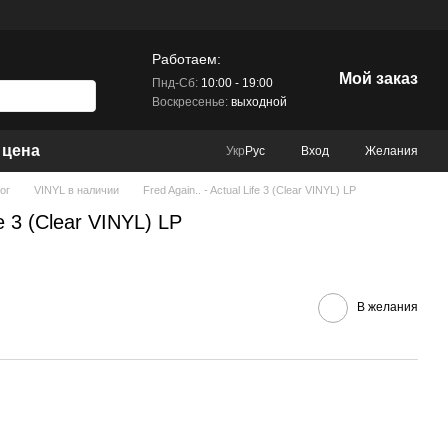
Работаем:
Мой заказ
Пнд-Сб:
10:00 - 19:00
Воскресенье:
выходной
 цена
Вход
Желания
Укр
Рус
ог
VINYL в наличии
Fred Again.. - Actual Life 3 (Clear VINYL) LP
fe 3 (Clear VINYL) LP
В желания