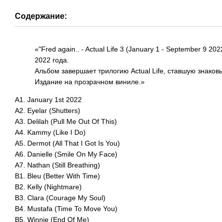
Содержание:
«"Fred again.. - Actual Life 3 (January 1 - September 9
2022 года.
Альбом завершает трилогию Actual Life, ставшую знако
Издание на прозрачном виниле.»
A1. January 1st 2022
A2. Eyelar (Shutters)
A3. Delilah (Pull Me Out Of This)
A4. Kammy (Like I Do)
A5. Dermot (All That I Got Is You)
A6. Danielle (Smile On My Face)
A7. Nathan (Still Breathing)
B1. Bleu (Better With Time)
B2. Kelly (Nightmare)
B3. Clara (Courage My Soul)
B4. Mustafa (Time To Move You)
B5. Winnie (End Of Me)