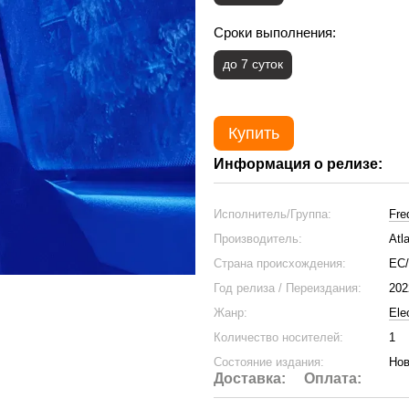
Сроки выполнения:
до 7 суток
Купить
Информация о релизе:
Исполнитель/Группа:
Fre
Производитель:
Atl
Страна происхождения:
ЕС
Год релиза / Переиздания:
202
Жанр:
Ele
Количество носителей:
1
Состояние издания:
Нов
Доставка:
Оплата: