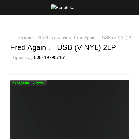
Каталог
VINYL в наличии
Fred Again.. - USB (VINYL) 2LP
Fred Again.. - USB (VINYL) 2LP
Штрих-код:
5054197957161
предзаказ - 7 суток