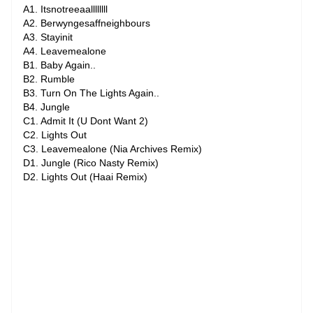
A1. Itsnotreeaallllllll
A2. Berwyngesaffneighbours
A3. Stayinit
A4. Leavemealone
B1. Baby Again..
B2. Rumble
B3. Turn On The Lights Again..
B4. Jungle
C1. Admit It (U Dont Want 2)
C2. Lights Out
C3. Leavemealone (Nia Archives Remix)
D1. Jungle (Rico Nasty Remix)
D2. Lights Out (Haai Remix)