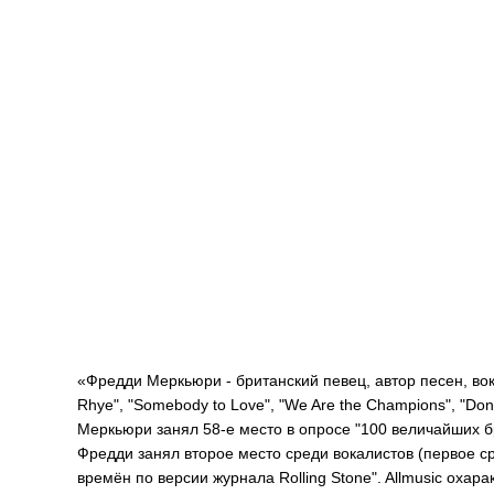
«Фредди Меркьюри - британский певец, автор песен, вока
Rhye", "Somebody to Love", "We Are the Champions", "Don
Меркьюри занял 58-е место в опросе "100 величайших бр
Фредди занял второе место среди вокалистов (первое сре
времён по версии журнала Rolling Stone". Allmusic охар