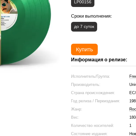
LP00156
Сроки выполнения:
до 7 суток
Купить
Информация о релизе:
Исполнитель/Группа:
Fre
Производитель:
Uni
Страна происхождения:
ЕС
Год релиза / Переиздания:
198
Жанр:
Ro
Вес:
180
Количество носителей:
1
Состояние издания:
Нов