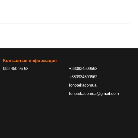
Контактная информация
093 450-95-62
+380934509562
+380934509562
fonotekacomua
fonotekacomua@gmail.com