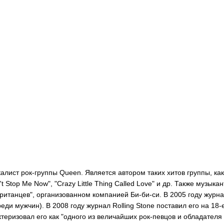
лист рок-группы Queen. Является автором таких хитов группы, как "
't Stop Me Now", "Crazy Little Thing Called Love" и др. Также музы
итанцев", организованном компанией Би-би-си. В 2005 году журнал
ди мужчин). В 2008 году журнал Rolling Stone поставил его на 18-
актеризовал его как "одного из величайших рок-певцов и обладател