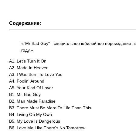
Содержание:
«"Mr Bad Guy" - специальное юбилейное переиздание н
году.»
A1. Let's Turn It On
A2. Made In Heaven
A3. I Was Born To Love You
A4. Foolin' Around
A5. Your Kind Of Lover
B1. Mr. Bad Guy
B2. Man Made Paradise
B3. There Must Be More To Life Than This
B4. Living On My Own
B5. My Love Is Dangerous
B6. Love Me Like There's No Tomorrow