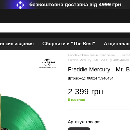
нские издания
Сборники и "The Best"
Акционная
Fonoteka Виниловые пластинки
Катал
Freddie Mercury - Mr. Bad Guy. 40th Anniv
Freddie Mercury - Mr. 
Штрих-код: 0602475946434
2 399 грн
В наличии
Артикул товара: