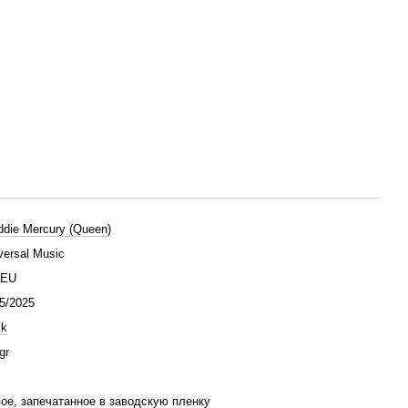
ddie Mercury (Queen)
versal Music
/EU
5/2025
ck
gr
ое, запечатанное в заводскую пленку