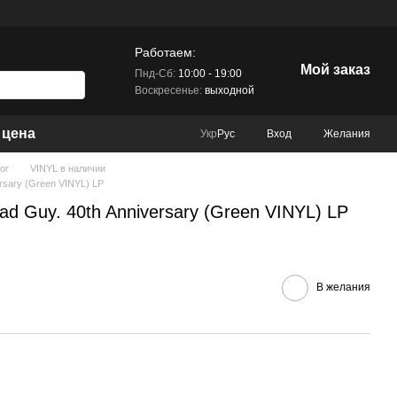
Работаем:
Мой заказ
Пнд-Сб:
10:00 - 19:00
Воскресенье:
выходной
 цена
Вход
Желания
Укр
Рус
ог
VINYL в наличии
ersary (Green VINYL) LP
Bad Guy. 40th Anniversary (Green VINYL) LP
В желания