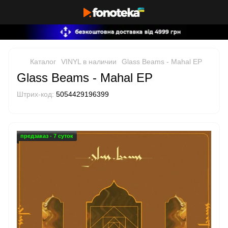
Каталог
VINYL в наличии
Glass Beams - Mahal EP
Glass Beams - Mahal EP
Штрих-код:
5054429196399
предзаказ - 7 суток