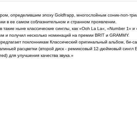
вром, определившим эпоху Goldfrapp, многослойным соник-поп-тр
ки в ее самом соблазнительном и странном проявлении.
в такие ныне классические синглы, как «Ooh La La», «Number 1» и 
вым и получил несколько номинаций на премии BRIT и GRAMMY.
предлагает поклонникам Классический оригинальный альбом, би-с
линьей расцветки (второй диск - ремиксовый 12-дюймовый сингл E
red) для улучшения качества звука.»