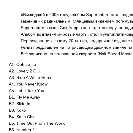
«Вышедший в 2005 году, альбом Supernature стал шеде
заменив их радикальным, глянцевым видением поп-музы
Supernature вознес Goldfrapp в поп-стратосферу, породи
Альбом возглавил мировые чарты, стал мультиплатино
Переизданное к своему 20-летию, подарочное издание 
Релиз представлен на потрясающем двойном виниле пав
Всё записано на половинной скорости (Half-Speed Maste
A1. Ooh La La
A2. Lovely 2 C U
A3. Ride A White Horse
A4. You Never Know
A5. Let It Take You
B1. Fly Me Away
B2. Slide In
B3. Koko
B4. Satin Chic
B5. Time Out From The World
B6. Number 1