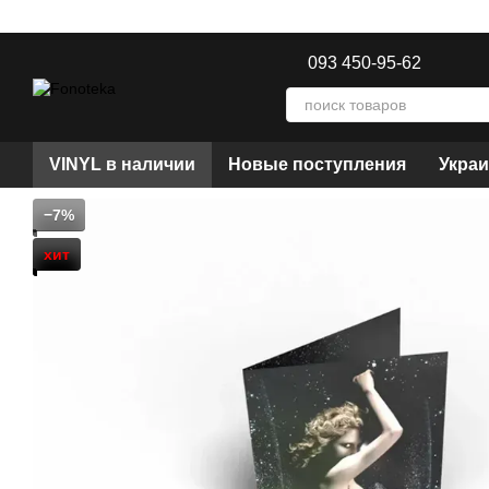
Перейти к основному контенту
093 450-95-62
VINYL в наличии
Новые поступления
Украи
−7%
хит