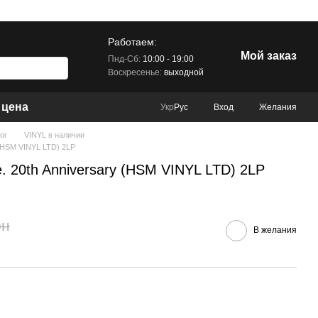
Работаем:
Мой заказ
Пнд-Сб:
10:00 - 19:00
Воскресенье:
выходной
 цена
Вход
Желания
Укр
Рус
ог
VINYL в наличии
y (HSM VINYL LTD) 2LP
e. 20th Anniversary (HSM VINYL LTD) 2LP
рн
В желания