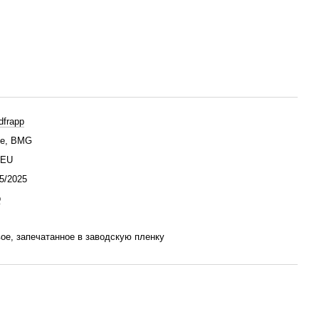
dfrapp
te, BMG
/EU
5/2025
p
ое, запечатанное в заводскую пленку