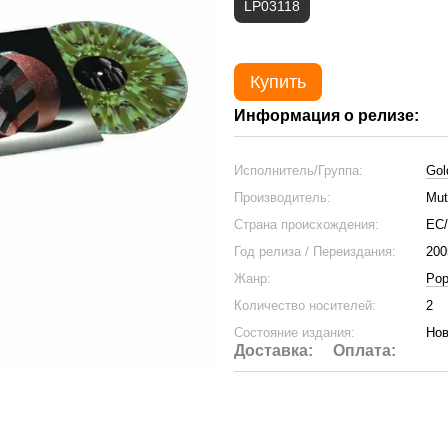
LP03118
Купить
Информация о релизе:
Исполнитель/Группа:
Gol
Производитель:
Mu
Страна происхождения:
ЕС
Год релиза / Переиздания:
200
Жанр:
Po
Количество носителей:
2
Состояние издания:
Нов
Доставка:
Оплата: