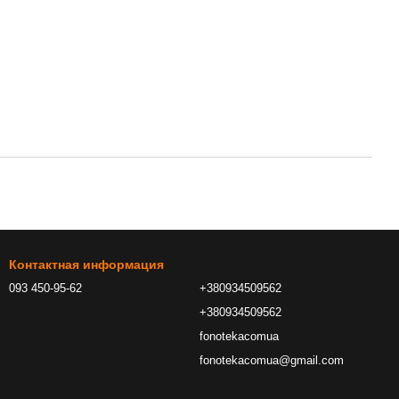
Контактная информация
093 450-95-62
+380934509562
+380934509562
fonotekacomua
fonotekacomua@gmail.com