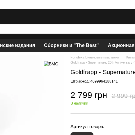
нские издания
Сборники и "The Best"
Акционная
Fonoteka Виниловые пластинки
Катал
Goldfrapp - Supernature. 20th Anniversar
Goldfrapp - Supernatur
Штрих-код: 4099964188141
2 799 грн
2 999 г
В наличии
Артикул товара: