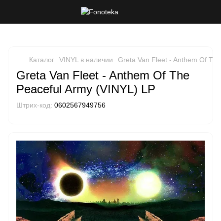
Каталог
VINYL в наличии
Greta Van Fleet - Anthem Of Th
Greta Van Fleet - Anthem Of The
Peaceful Army (VINYL) LP
Штрих-код:
0602567949756