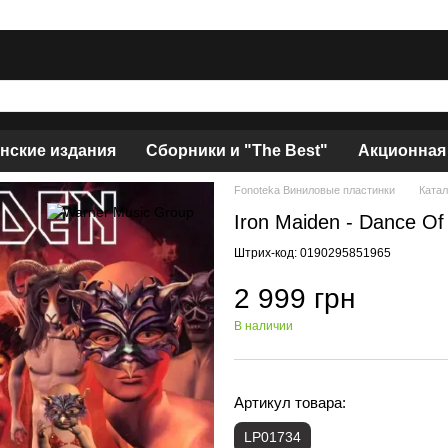
нские издания
Сборники и "The Best"
Акционная
Fonoteka Виниловые пластинки
Катал
Iron Maiden - Dance Of
Штрих-код: 0190295851965
2 999 грн
В наличии
Артикул товара:
LP01734