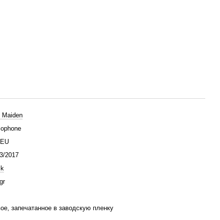
n Maiden
lophone
/EU
3/2017
ck
gr
ое, запечатанное в заводскую пленку