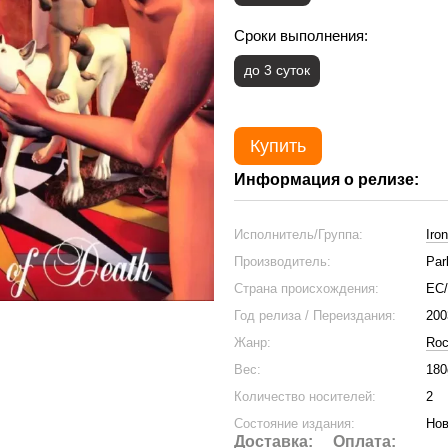
Сроки выполнения:
до 3 суток
Купить
Информация о релизе:
Исполнитель/Группа:
Iro
Производитель:
Par
Страна происхождения:
ЕС
Год релиза / Переиздания:
200
Жанр:
Ro
Вес:
180
Количество носителей:
2
Состояние издания:
Нов
Доставка:
Оплата: