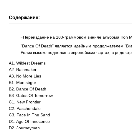
Содержание:
«Переиздание на 180-граммовом виниле альбома Iron Ma
"Dance Of Death" является идейным продолжателем "Bra
Релиз высоко поднялся в европейских чартах, в ряде ст
A1. Wildest Dreams
A2. Rainmaker
A3. No More Lies
B1. Montségur
B2. Dance Of Death
B3. Gates Of Tomorrow
C1. New Frontier
C2. Paschendale
C3. Face In The Sand
D1. Age Of Innocence
D2. Journeyman