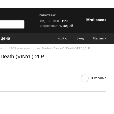
Работаем:
Мой заказ
Пнд-Сб:
10:00 - 19:00
Воскресенье:
выходной
 цена
Вход
Желания
Укр
Рус
ог
VINYL в наличии
Iron Maiden - Dance Of Death (VINYL) 2LP
 Death (VINYL) 2LP
В желания