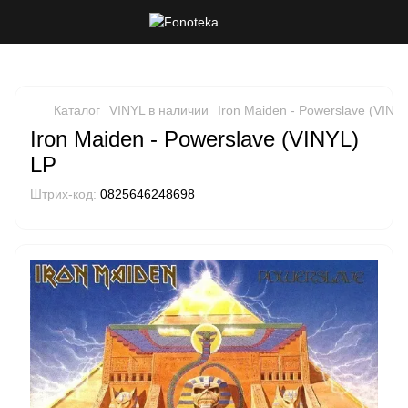
Каталог
VINYL в наличии
Iron Maiden - Powerslave (VINY
Iron Maiden - Powerslave (VINYL)
LP
Штрих-код:
0825646248698