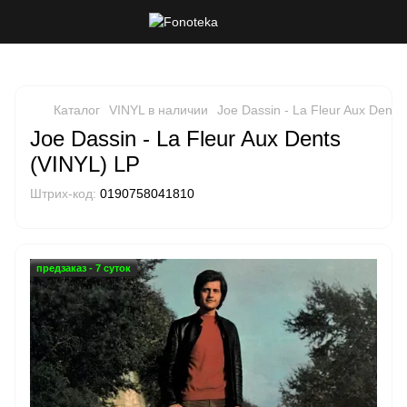
Каталог
VINYL в наличии
Joe Dassin - La Fleur Aux Dents
Joe Dassin - La Fleur Aux Dents
(VINYL) LP
Штрих-код:
0190758041810
предзаказ - 7 суток