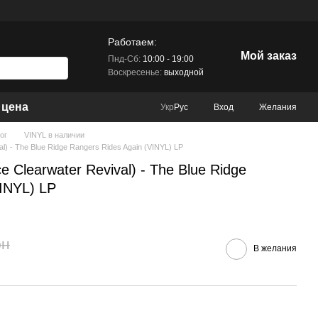
Работаем:
Мой заказ
Пнд-Сб:
10:00 - 19:00
Воскресенье:
выходной
 цена
Вход
Желания
Укр
Рус
ог
VINYL в наличии
l) - The Blue Ridge Rangers Rides Again (VINYL) LP
e Clearwater Revival) - The Blue Ridge
VINYL) LP
рн
В желания