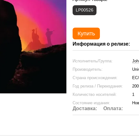
LP00526
Купить
Информация о релизе:
Исполнитель/Группа:
Joh
Производитель:
Uni
Страна происхождения:
ЕС
Год релиза / Переиздания:
200
Количество носителей:
1
Состояние издания:
Нов
Доставка:
Оплата: