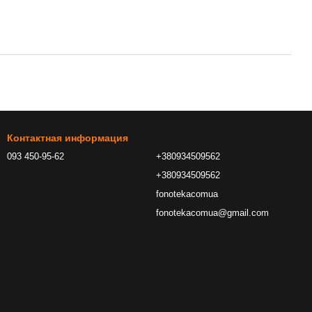
Контактная информация
093 450-95-62
+380934509562
+380934509562
fonotekacomua
fonotekacomua@gmail.com