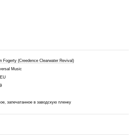
n Fogerty (Creedence Clearwater Revival)
versal Music
/EU
9
ое, запечатанное в заводскую пленку