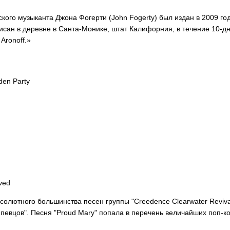
нского музыканта Джона Фогерти (John Fogerty) был издан в 2009 
писан в деревне в Санта-Монике, штат Калифорния, в течение 10-д
 Aronoff.»
den Party
oved
солютного большинства песен группы "Creedence Clearwater Revival"
певцов". Песня "Proud Mary" попала в перечень величайших поп-ко