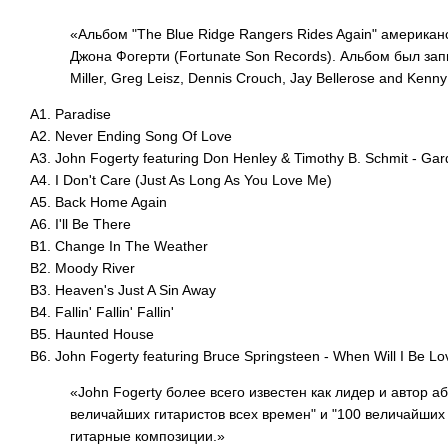
«Альбом "The Blue Ridge Rangers Rides Again" америка
Джона Фогерти (Fortunate Son Records). Альбом был за
Miller, Greg Leisz, Dennis Crouch, Jay Bellerose and Kenny
A1. Paradise
A2. Never Ending Song Of Love
A3. John Fogerty featuring Don Henley & Timothy B. Schmit - Gar
A4. I Don't Care (Just As Long As You Love Me)
A5. Back Home Again
A6. I'll Be There
B1. Change In The Weather
B2. Moody River
B3. Heaven's Just A Sin Away
B4. Fallin' Fallin' Fallin'
B5. Haunted House
B6. John Fogerty featuring Bruce Springsteen - When Will I Be L
«John Fogerty более всего известен как лидер и автор аб
величайших гитаристов всех времен" и "100 величайших 
гитарные композиции.»