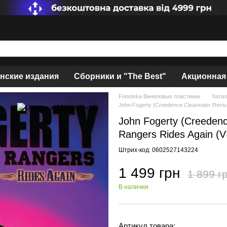
нские издания
Сборники и "The Best"
Акционная
Fonoteka Виниловые пластинки
Катал
John Fogerty (Creedence Clearwater Reviva
John Fogerty (Creedenc
Rangers Rides Again (
Штрих-код: 0602527143224
1 499 грн
1 899 г
В наличии
Артикул товара: