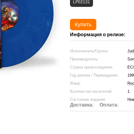
LP02131
Купить
Информация о релизе:
Исполнитель/Группа:
Jud
Производитель:
Son
Страна происхождения:
ЕС
Год релиза / Переиздания:
199
Жанр:
Ro
Количество носителей:
1
Состояние издания:
Нов
Доставка:
Оплата: