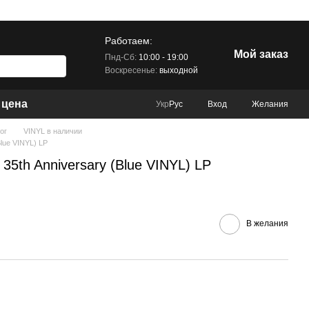
Работаем:
Мой заказ
Пнд-Сб:
10:00 - 19:00
Воскресенье:
выходной
 цена
Вход
Желания
Укр
Рус
ог
VINYL в наличии
(Blue VINYL) LP
r. 35th Anniversary (Blue VINYL) LP
В желания