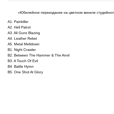
«Юбилейное переиздание на цветном виниле студийного 
A1. Painkiller
A2. Hell Patrol
A3. All Guns Blazing
A4. Leather Rebel
A5. Metal Meltdown
B1. Night Crawler
B2. Between The Hammer & The Anvil
B3. A Touch Of Evil
B4. Battle Hymn
B5. One Shot At Glory