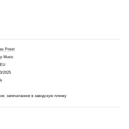
as Priest
y Music
/EU
0/2025
ck
ое, запечатанное в заводскую пленку