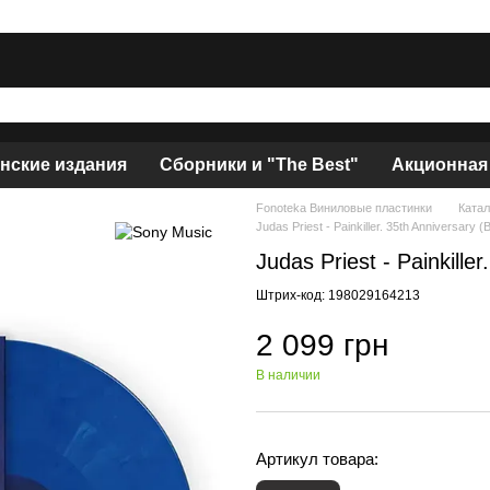
нские издания
Сборники и "The Best"
Акционная
Fonoteka Виниловые пластинки
Катал
Judas Priest - Painkiller. 35th Anniversary 
Judas Priest - Painkille
Штрих-код: 198029164213
2 099 грн
В наличии
Артикул товара: