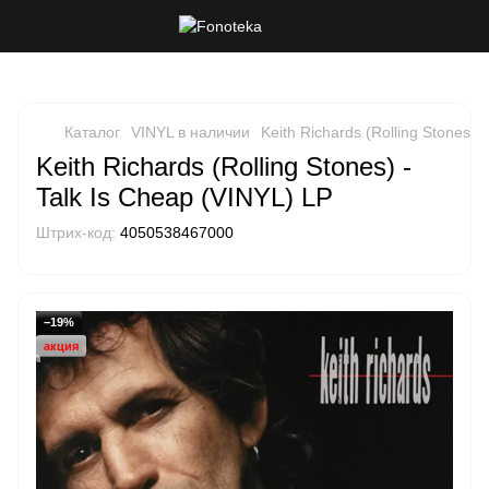
Каталог
VINYL в наличии
Keith Richards (Rolling Stones) 
Keith Richards (Rolling Stones) -
Talk Is Cheap (VINYL) LP
Штрих-код:
4050538467000
−19%
акция