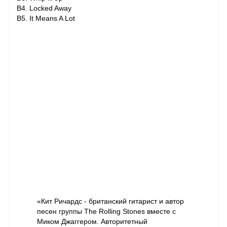
B4. Locked Away
B5. It Means A Lot
«Кит Ричардс - британский гитарист и автор
песен группы The Rolling Stones вместе с
Миком Джаггером. Авторитетный