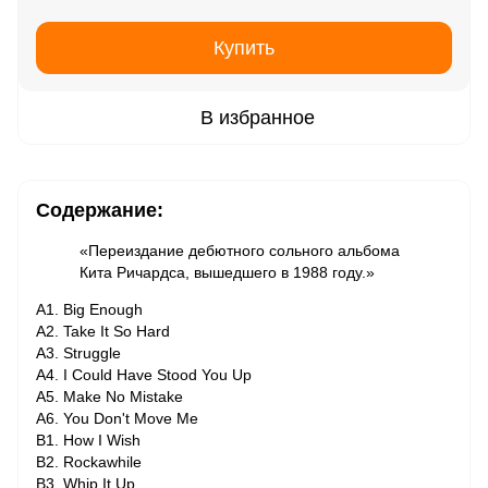
Купить
В избранное
Содержание:
«Переиздание дебютного сольного альбома
Кита Ричардса, вышедшего в 1988 году.»
A1. Big Enough
A2. Take It So Hard
A3. Struggle
A4. I Could Have Stood You Up
A5. Make No Mistake
A6. You Don't Move Me
B1. How I Wish
B2. Rockawhile
B3. Whip It Up