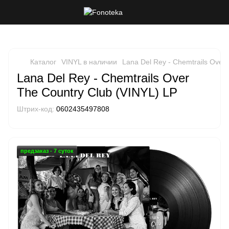
Каталог
VINYL в наличии
Lana Del Rey - Chemtrails Over
Lana Del Rey - Chemtrails Over
The Country Club (VINYL) LP
Штрих-код:
0602435497808
предзаказ - 7 суток