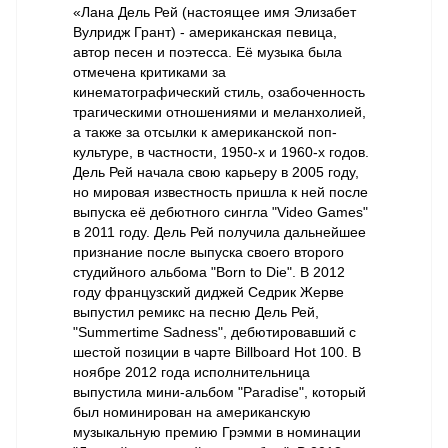
«Лана Дель Рей (настоящее имя Элизабет
Вулридж Грант) - американская певица,
автор песен и поэтесса. Её музыка была
отмечена критиками за
кинематографический стиль, озабоченность
трагическими отношениями и меланхолией,
а также за отсылки к американской поп-
культуре, в частности, 1950-х и 1960-х годов.
Дель Рей начала свою карьеру в 2005 году,
но мировая известность пришла к ней после
выпуска её дебютного сингла "Video Games"
в 2011 году. Дель Рей получила дальнейшее
признание после выпуска своего второго
студийного альбома "Born to Die". В 2012
году французский диджей Седрик Жерве
выпустил ремикс на песню Дель Рей,
"Summertime Sadness", дебютировавший с
шестой позиции в чарте Billboard Hot 100. В
ноябре 2012 года исполнительница
выпустила мини-альбом "Paradise", который
был номинирован на американскую
музыкальную премию Грэмми в номинации