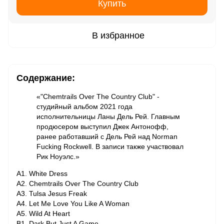
Купить
В избранное
Содержание:
«"Chemtrails Over The Country Club" -
студийный альбом 2021 года
исполнительницы Ланы Дель Рей. Главным
продюсером выступил Джек Антонофф,
ранее работавший с Дель Рей над Norman
Fucking Rockwell. В записи также участвовал
Рик Ноуэлс.»
A1. White Dress
A2. Chemtrails Over The Country Club
A3. Tulsa Jesus Freak
A4. Let Me Love You Like A Woman
A5. Wild At Heart
B1. Dark But Just A Game