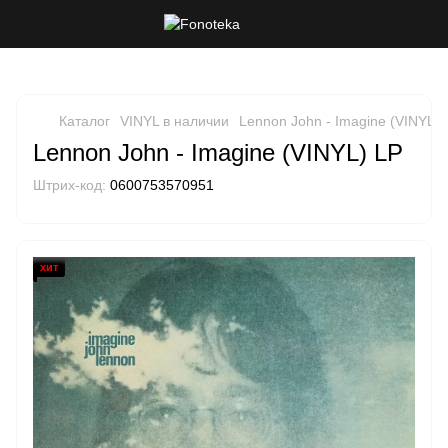
Каталог
VINYL в наличии
Lennon John - Imagine (VINYL) 
Lennon John - Imagine (VINYL) LP
Штрих-код:
0600753570951
хит