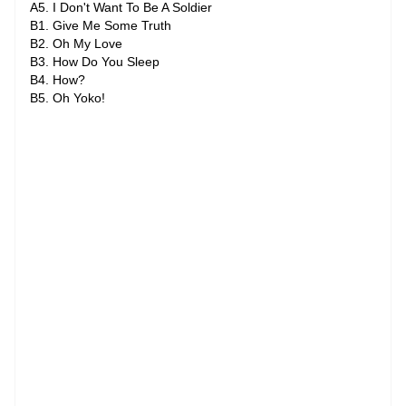
A5. I Don't Want To Be A Soldier
B1. Give Me Some Truth
B2. Oh My Love
B3. How Do You Sleep
B4. How?
B5. Oh Yoko!