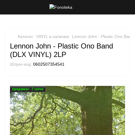
Каталог
VINYL в наличии
Lennon John - Plastic Ono Band
Lennon John - Plastic Ono Band
(DLX VINYL) 2LP
Штрих-код:
0602507354541
предзаказ - 7 суток