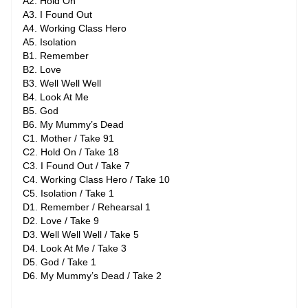
A2. Hold On
A3. I Found Out
A4. Working Class Hero
A5. Isolation
B1. Remember
B2. Love
B3. Well Well Well
B4. Look At Me
B5. God
B6. My Mummy’s Dead
C1. Mother / Take 91
C2. Hold On / Take 18
C3. I Found Out / Take 7
C4. Working Class Hero / Take 10
C5. Isolation / Take 1
D1. Remember / Rehearsal 1
D2. Love / Take 9
D3. Well Well Well / Take 5
D4. Look At Me / Take 3
D5. God / Take 1
D6. My Mummy’s Dead / Take 2