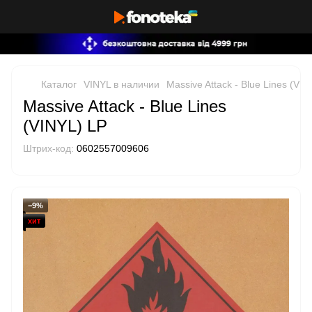
Каталог
VINYL в наличии
Massive Attack - Blue Lines (VIN
Massive Attack - Blue Lines
(VINYL) LP
Штрих-код:
0602557009606
−9%
хит