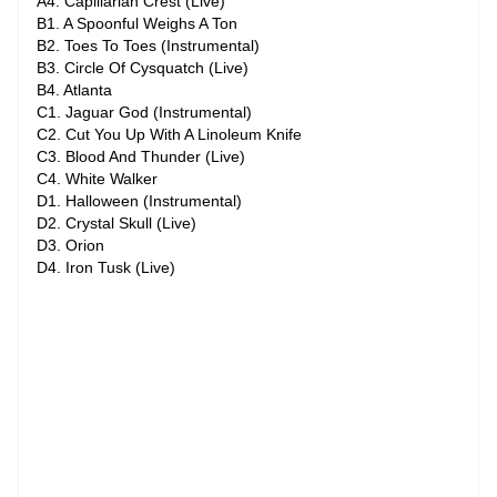
A4. Capillarian Crest (Live)
B1. A Spoonful Weighs A Ton
B2. Toes To Toes (Instrumental)
B3. Circle Of Cysquatch (Live)
B4. Atlanta
C1. Jaguar God (Instrumental)
C2. Cut You Up With A Linoleum Knife
C3. Blood And Thunder (Live)
C4. White Walker
D1. Halloween (Instrumental)
D2. Crystal Skull (Live)
D3. Orion
D4. Iron Tusk (Live)