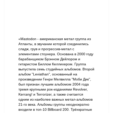
«Mastodon - американская метал группа из
Атланты, в звучании которой соединились
сладж, грув и прогрессив-метал с
элементами стоунера. Основана в 2000 году
барабанщиком Брэнном Дейлором и
гитаристом Биллом Келлихером. Группа
выпустила семь студийных альбомов. Второй
альбом "Leviathan", основанный на
произведении Генри Мелвилла "Моби Дик",
был признан лучшим альбомом 2004 года
тремя крупными рок-изданиями Revolver,
Kerrang! и Terrorizer, а также считается
одним из наиболее важных метал-альбомов
21-го века. Альбомы группы неоднократно
входили в топ-10 Billboard 200. Трёхкратные