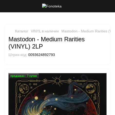
Каталог
VINYL в наличии
Mastodon - Medium Rarities (VI
Mastodon - Medium Rarities
(VINYL) 2LP
Штрих-код:
0093624892793
предзаказ - 7 суток