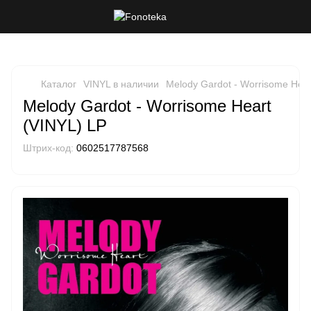
Каталог
VINYL в наличии
Melody Gardot - Worrisome Hear
Melody Gardot - Worrisome Heart
(VINYL) LP
Штрих-код:
0602517787568