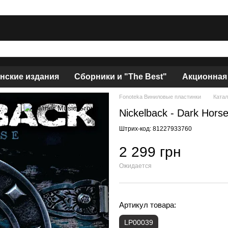
нские издания
Сборники и "The Best"
Акционная
Fonoteka Виниловые пластинки
Катал
Nickelback - Dark Hors
Штрих-код: 81227933760
2 299 грн
Ожидается
Артикул товара:
LP00039