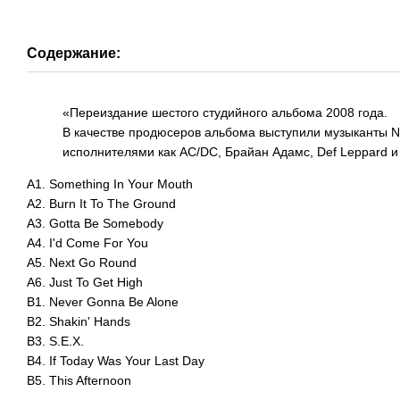
Содержание:
«Переиздание шестого студийного альбома 2008 года.
В качестве продюсеров альбома выступили музыканты Ni
исполнителями как AC/DC, Брайан Адамс, Def Leppard 
A1. Something In Your Mouth
A2. Burn It To The Ground
A3. Gotta Be Somebody
A4. I'd Come For You
A5. Next Go Round
A6. Just To Get High
B1. Never Gonna Be Alone
B2. Shakin' Hands
B3. S.E.X.
B4. If Today Was Your Last Day
B5. This Afternoon