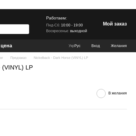
Работаем:
Мой заказ
Пнд-Сб:
10:00 - 19:00
Воскресенье:
выходной
 цена
Вход
Желания
Укр
Рус
ог
Предзаказ
Nickelback - Dark Horse (VINYL) LP
e (VINYL) LP
В желания