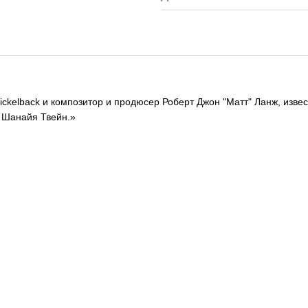
ckelback и композитор и продюсер Роберт Джон "Матт" Ланж, изве
и Шанайя Твейн.»