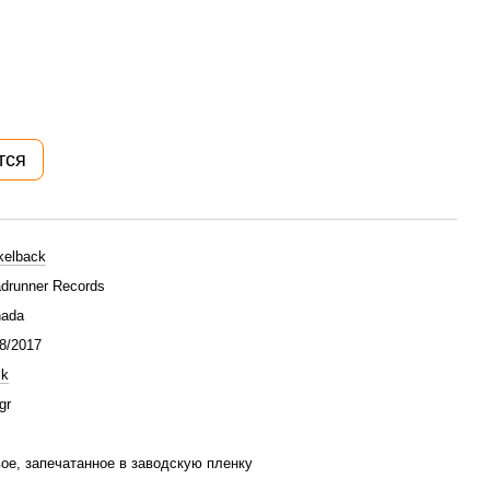
тся
kelback
drunner Records
ada
8/2017
ck
gr
ое, запечатанное в заводскую пленку