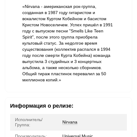
«Nirvana - американская рок-группа,
созданная в 1987 году гитаристом и
вокалистом Куртом Кобейном и басистом
Кристом Новоселичем. Успех пришёл в 1991
году с выпуском песни "Smells Like Teen
Spirit", после этого группа приобрела
культовый статус. За недолгое время
существования (коллектив распался в 1994
году после смерти Курта Кобейна) команда
выпустила 3 студийных и 3 концертных
альбома, а также несколько сборников.
Общий тираж пластинок перевалил за 50
миллионов копий.»
Информация о релизе:
Исполнитель/
Nirvana
Группа:
Производитель:
Universal Music