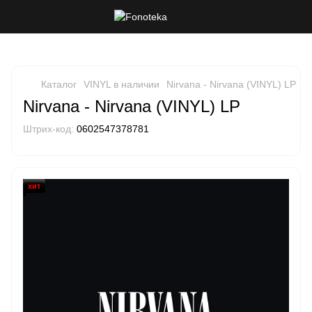
Каталог
VINYL в наличии
Nirvana - Nirvana (VINYL) LP
Nirvana - Nirvana (VINYL) LP
Штрих-код:
0602547378781
хит