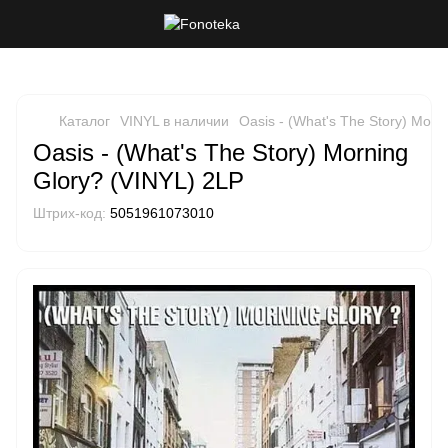
Каталог
VINYL в наличии
Oasis - (What's The Story) Morn
Oasis - (What's The Story) Morning
Glory? (VINYL) 2LP
Штрих-код:
5051961073010