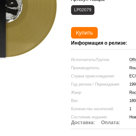
LP02079
Купить
Информация о релизе:
Исполнитель/Группа:
Off
Производитель:
Rou
Страна происхождения:
ЕС
Год релиза / Переиздания:
199
Жанр:
Ro
Вес:
180
Количество носителей:
1
Состояние издания:
Нов
Доставка:
Оплата: