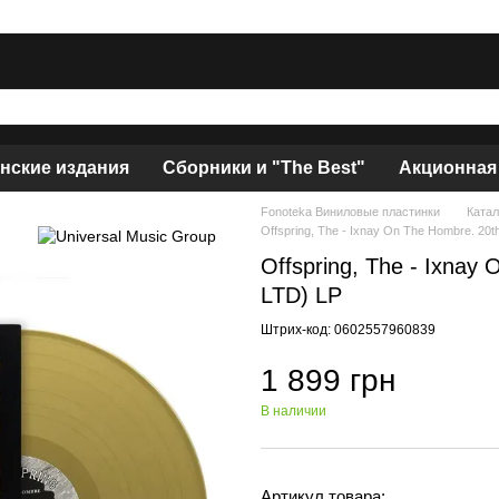
нские издания
Сборники и "The Best"
Акционная
Fonoteka Виниловые пластинки
Катал
Offspring, The - Ixnay On The Hombre. 20t
Offspring, The - Ixnay
LTD) LP
Штрих-код: 0602557960839
1 899 грн
В наличии
Артикул товара: