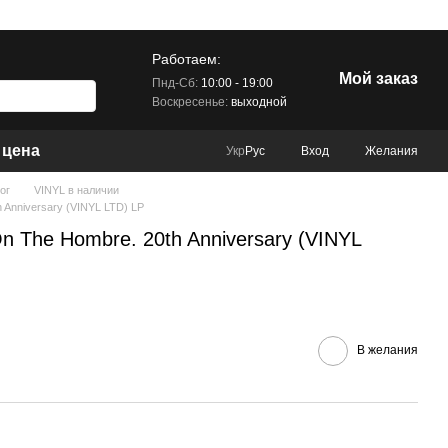
Работаем:
Мой заказ
Пнд-Сб:
10:00 - 19:00
Воскресенье:
выходной
 цена
Вход
Желания
Укр
Рус
ог
VINYL в наличии
h Anniversary (VINYL LTD) LP
 On The Hombre. 20th Anniversary (VINYL
В желания