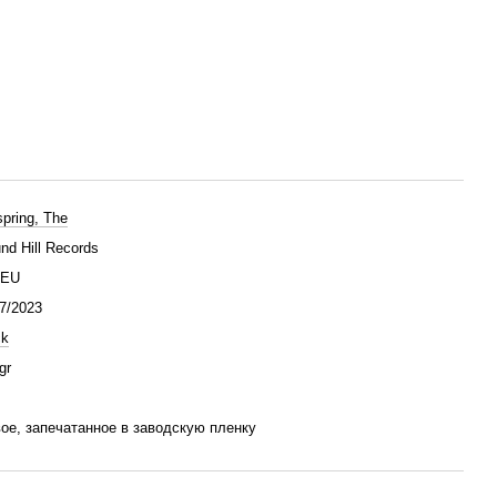
spring, The
nd Hill Records
/EU
7/2023
ck
gr
ое, запечатанное в заводскую пленку