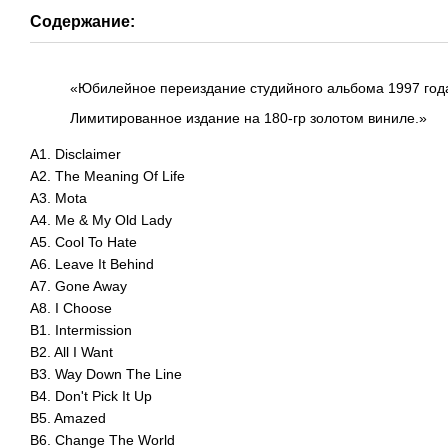
Содержание:
«Юбилейное переиздание студийного альбома 1997 года
Лимитированное издание на 180-гр золотом виниле.»
A1. Disclaimer
A2. The Meaning Of Life
A3. Mota
A4. Me & My Old Lady
A5. Cool To Hate
A6. Leave It Behind
A7. Gone Away
A8. I Choose
B1. Intermission
B2. All I Want
B3. Way Down The Line
B4. Don't Pick It Up
B5. Amazed
B6. Change The World