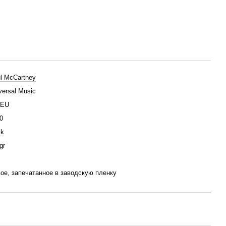
l McCartney
versal Music
/EU
0
ck
gr
ое, запечатанное в заводскую пленку