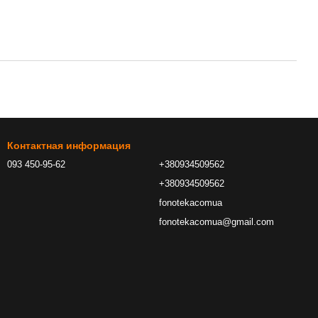
Контактная информация
093 450-95-62
+380934509562
+380934509562
fonotekacomua
fonotekacomua@gmail.com