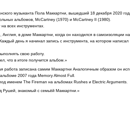
нского музыканта Пола Маккартни, вышедший 18 декабря 2020 года
льных альбомов, McCartney (1970) и McCartney II (1980).
т на всех инструментах.
се, Англия, в доме Маккартни, когда он находился в самоизоляции 
Каждый день я начинал запись с инструмента, на котором написал 
выполнять свою работу.
ел, что в итоге получится альбом.»
ая работа записана самим Маккартни Аналогичным образом он исп
 альбоме 2007 года Memory Almost Full.
под именем The Fireman на альбомах Rushes и Electric Arguments.
д Рушей, знакомый с семьёй Маккартни.»