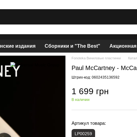
нские издания
Сборники и "The Best"
Акционная
Fonoteka Виниловые пластинки
Катал
Paul McCartney - McCar
Штрих-код: 0602435136592
1 699 грн
В наличии
Артикул товара:
LP00259