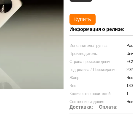
Купить
Информация о релизе:
Исполнитель/Группа:
Pau
Производитель:
Uni
Страна происхождения:
ЕС
Год релиза / Переиздания:
202
Жанр:
Ro
Вес:
180
Количество носителей:
1
Состояние издания:
Нов
Доставка:
Оплата: