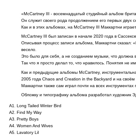
«McCartney III - восемнадцатый студийный альбом брита
Он служит своего рода продолжением его первых двух со
Как и в этих альбомах, на McCartney III Маккартни играе
McCartney III был записан в начале 2020 года в Сассек
Описывая процесс записи альбома, Маккартни сказал: «
весело.
Это было для себя, а не созданием музыки, что должна 
Так что я просто делал то, что нравилось. Понятия не им
Как и предыдущие альбомы McCartney, инструментальн
2005 года Chaos and Creation in the Backyard и на своём
Маккартни также сам играл почти на всех инструментах 
Обложку и типографику альбома разработал художник Э
A1. Long Tailed Winter Bird
A2. Find My Way
A3. Pretty Boys
A4. Women And Wives
A5. Lavatory Lil