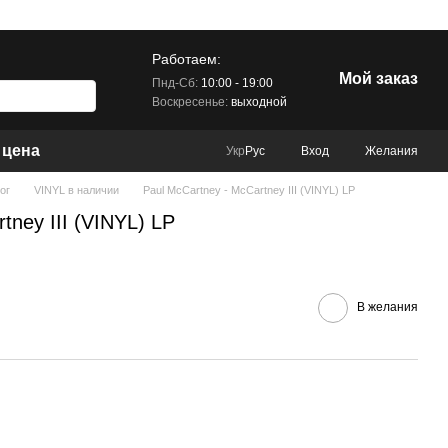
Работаем:
Мой заказ
Пнд-Сб:
10:00 - 19:00
Воскресенье:
выходной
 цена
Вход
Желания
Укр
Рус
ог
VINYL в наличии
Paul McCartney - McCartney III (VINYL) LP
tney III (VINYL) LP
В желания