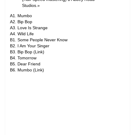
Studios.»
A1. Mumbo
A2. Bip Bop
A3. Love Is Strange
A4. Wild Life
B1. Some People Never Know
B2. I Am Your Singer
B3. Bip Bop (Link)
B4. Tomorrow
B5. Dear Friend
B6. Mumbo (Link)