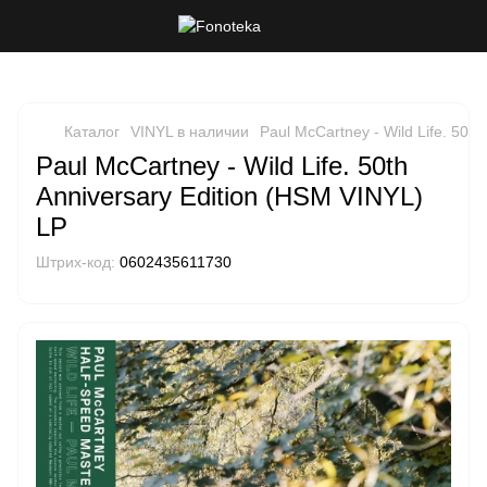
Каталог
VINYL в наличии
Paul McCartney - Wild Life. 50t
Paul McCartney - Wild Life. 50th
Anniversary Edition (HSM VINYL)
LP
Штрих-код:
0602435611730