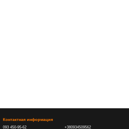
Контактная информация
093 450-95-62
+380934509562