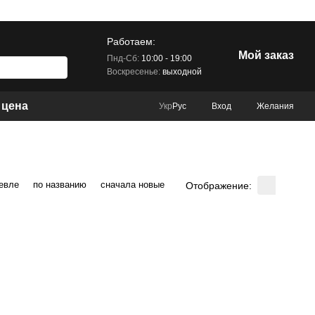
Работаем:
Мой заказ
Пнд-Сб:
10:00 - 19:00
Воскресенье:
выходной
 цена
Вход
Желания
Укр
Рус
евле
по названию
сначала новые
Отображение: