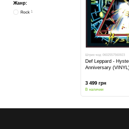
Жанр:
1
Rock
Штрих-код: 0602557560923
Def Leppard - Hyster
Anniversary (VINYL
3 499 грн
В наличии