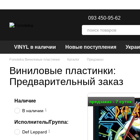
Перейти к основному контенту
093 450-95-62
VINYL в наличии
Новые поступления
Украи
Fonoteka Виниловые пластинки
Каталог
Предзаказ
Виниловые пластинки:
Предварительный заказ
Наличие
предзаказ - 7 суток
1
В наличии
Исполнитель/Группа:
1
Def Leppard