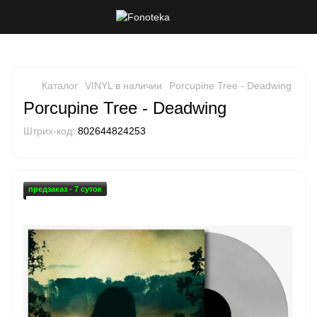
Каталог
VINYL в наличии
Porcupine Tree - Deadwing
Porcupine Tree - Deadwing
Штрих-код:
802644824253
предзаказ - 7 суток