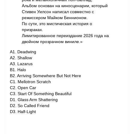
Альбом основан на киносценарии, который
Стивен Уилсон написал совместно с
режиссером Майком Беннионом.
По сути, это мистическая история о
призраках.
Лимитированное переиздание 2026 года на
двойном прозрачном виниле.»
A1. Deadwing
A2. Shallow
A3. Lazarus
B1. Halo
B2. Arriving Somewhere But Not Here
C1. Mellotron Scratch
C2. Open Car
C3. Start Of Something Beautiful
D1. Glass Arm Shattering
D2. So Called Friend
D3. Half-Light