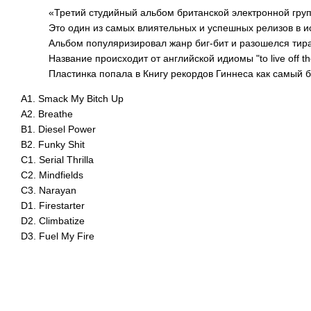
«Третий студийный альбом британской электронной груп
Это один из самых влиятельных и успешных релизов в и
Альбом популяризировал жанр биг-бит и разошелся тир
Название происходит от английской идиомы "to live off the
Пластинка попала в Книгу рекордов Гиннеса как самый
A1. Smack My Bitch Up
A2. Breathe
B1. Diesel Power
B2. Funky Shit
C1. Serial Thrilla
C2. Mindfields
C3. Narayan
D1. Firestarter
D2. Climbatize
D3. Fuel My Fire