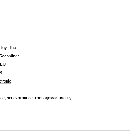
digy, The
Recordings
/EU
8
ctronic
ое, запечатанное в заводскую пленку