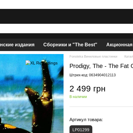
нские издания
Сборники и "The Best"
Акционная
Fonoteka Виниловые пластинки
Катал
Prodigy, The - The Fat
Штрих-код: 0634904012113
2 499 грн
В наличии
Артикул товара:
LP01299