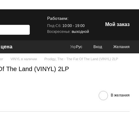
Работаем:
Мой заказ
Пнд-Сб:
10:00 - 19:00
Воскресенье:
выходной
 цена
Вход
Желания
Укр
Рус
ог
VINYL в наличии
Prodigy, The - The Fat Of The Land (VINYL) 2LP
 Of The Land (VINYL) 2LP
В желания