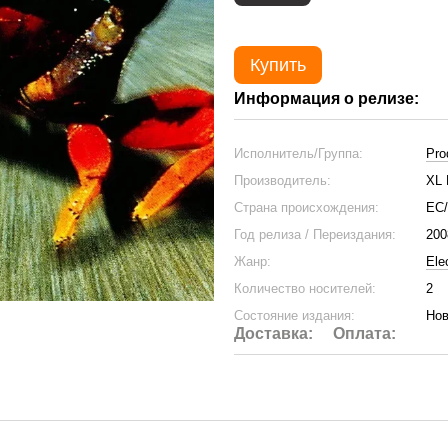
Купить
Информация о релизе:
Исполнитель/Группа:
Pro
Производитель:
XL 
Страна происхождения:
ЕС
Год релиза / Переиздания:
200
Жанр:
Ele
Количество носителей:
2
Состояние издания:
Нов
Доставка:
Оплата: